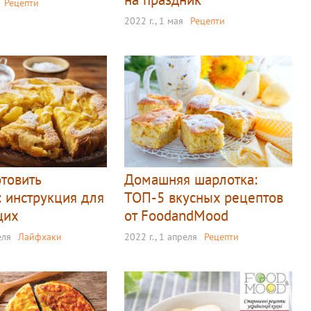
Рецепти
2022 г., 1 мая
Рецепти
отовить
Домашняя шарлотка:
: инструкция для
ТОП-5 вкусных рецептов
щих
от FoodandMood
еля
Лайфхаки
2022 г., 1 апреля
Рецепти