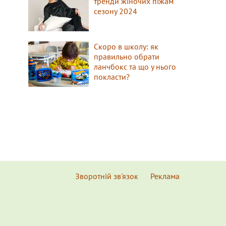
тренди жіночих піжам
сезону 2024
Скоро в школу: як
правильно обрати
ланчбокс та що у нього
покласти?
Зворотній зв'язок
Реклама