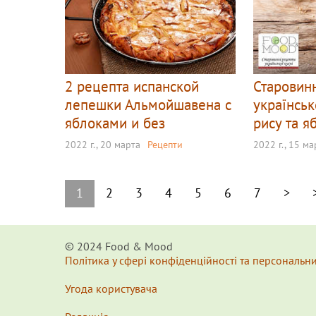
2 рецепта испанской
Старовин
лепешки Альмойшавена с
українськ
яблоками и без
рису та я
2022 г., 20 марта
Рецепти
2022 г., 15 ма
1
2
3
4
5
6
7
>
© 2024 Food & Мood
Політика у сфері конфіденційності та персональн
Угода користувача