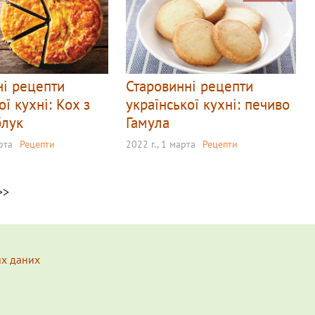
ні рецепти
Старовинні рецепти
ої кухні: Кох з
української кухні: печиво
блук
Гамула
рта
Рецепти
2022 г., 1 марта
Рецепти
>>
их даних