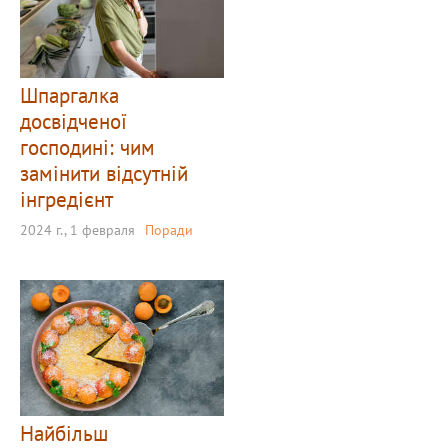
Шпаргалка
досвідченої
господині: чим
замінити відсутній
інгредієнт
2024 г., 1 февраля
Поради
Найбільш