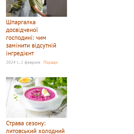
Шпаргалка
досвідченої
господині: чим
замінити відсутній
інгредієнт
2024 г., 1 февраля
Поради
Страва сезону:
литовський холодний