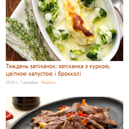
Тиждень запіканок: запіканка з куркою,
цвітною капустою і брокколі
2020 г., 7 декабря
Рецепти