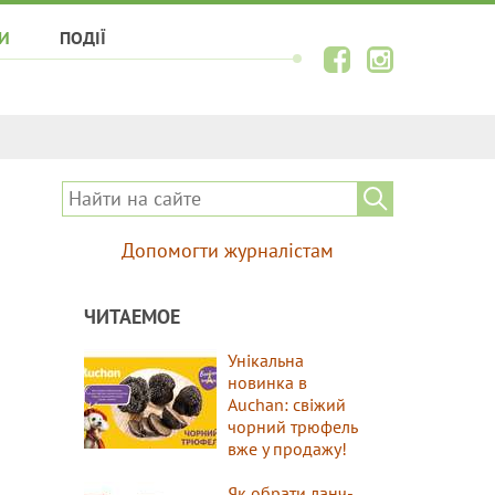
И
ПОДІЇ
Допомогти журналістам
ЧИТАЕМОЕ
Унікальна
новинка в
Auchan: свіжий
чорний трюфель
вже у продажу!
Як обрати ланч-