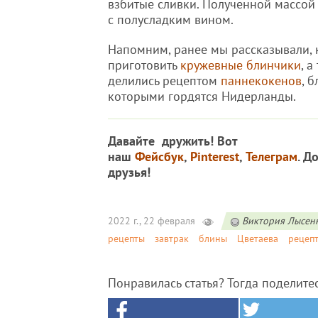
взбитые сливки. Полученной массо
с полусладким вином.
Напомним, ранее мы рассказывали, 
приготовить
кружевные блинчики
, а
делились рецептом
паннекокенов
, 
которыми гордятся Нидерланды.
Давайте дружить! Вот
наш
Фейсбук
,
Pinterest
,
Телеграм
. Д
друзья!
2022 г., 22 февраля
Виктория Лысен
рецепты
завтрак
блины
Цветаева
рецеп
Понравилась статья? Тогда поделите