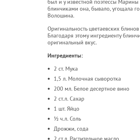
был и у известной поэтессы Марины
блинчиками она, бывало, угощала го
Волошина.
Оригинальность цветаевских блинов 
Благодаря этому ингредиенту блинч
оригинальный вкус.
Ингредиенты:
2 ст. Мука
1,5 л. Молочная сыворотка
200 мл. Белое десертное вино
2 ст.л. Сахар
1 шт. Яйцо
½ ч.л. Соль
Дрожжи, сода
2 ст.л. Растительное масло