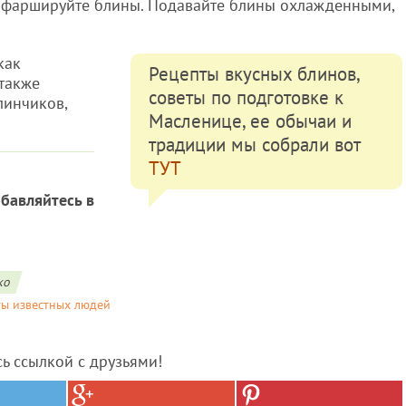
й фаршируйте блины. Подавайте блины охлажденными,
как
Рецепты вкусных блинов,
 также
советы по подготовке к
блинчиков,
Масленице, ее обычаи и
традиции мы собрали вот
ТУТ
обавляйтесь в
ко
ты известных людей
сь ссылкой с друзьями!