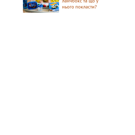
ланчбокс та що у
нього покласти?