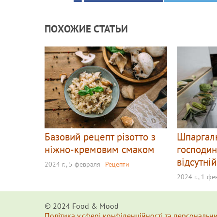
ПОХОЖИЕ СТАТЬИ
Базовий рецепт різотто з
Шпаргалк
ніжно-кремовим смаком
господин
відсутній
2024 г., 5 февраля
Рецепти
2024 г., 1 ф
© 2024 Food & Мood
Політика у сфері конфіденційності та персональн