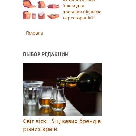
бокси для
доставки від кафе
та ресторанів?
Головна
ВЫБОР РЕДАКЦИИ
Світ віскі: 5 цікавих брендів
різних країн