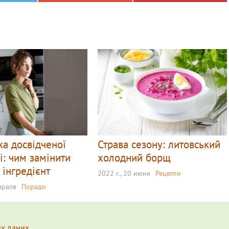
а досвідченої
Страва сезону: литовський
і: чим замінити
холодний борщ
 інгредієнт
2022 г., 20 июня
Рецепти
евраля
Поради
их даних