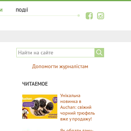
И
ПОДІЇ
Допомогти журналістам
ЧИТАЕМОЕ
Унікальна
новинка в
Auchan: свіжий
чорний трюфель
вже у продажу!
Як обрати ланч-