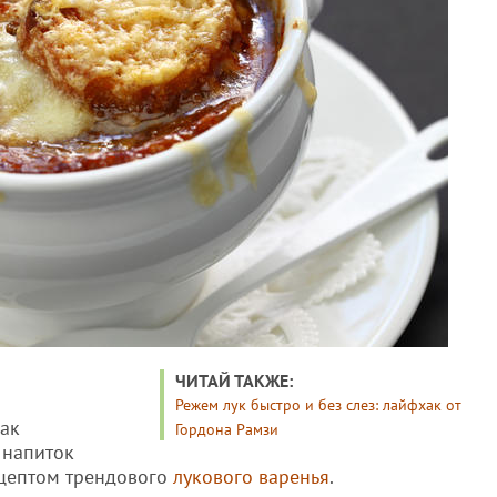
ЧИТАЙ ТАКЖЕ:
Режем лук быстро и без слез: лайфхак от
как
Гордона Рамзи
 напиток
ецептом трендового
лукового варенья
.