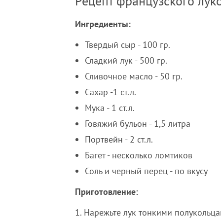
Рецепт французского лук
Ингредиенты:
Твердый сыр - 100 гр.
Сладкий лук - 500 гр.
Сливочное масло - 50 гр.
Сахар -1 ст.л.
Мука - 1 ст.л.
Говяжий бульон - 1,5 литра
Портвейн - 2 ст.л.
Багет - несколько ломтиков
Соль и черный перец - по вкусу
Приготовление:
1. Нарежьте лук тонкими полукольц