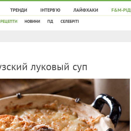
ТРЕНДИ
ІНТЕРВ'Ю
ЛАЙФХАКИ
F&M-РІД
РЕЦЕПТИ
НОВИНИ
ГІД
СЕЛЕБРІТІ
узский луковый суп