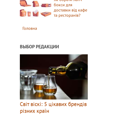
бокси для
доставки від кафе
та ресторанів?
Головна
ВЫБОР РЕДАКЦИИ
Світ віскі: 5 цікавих брендів
різних країн