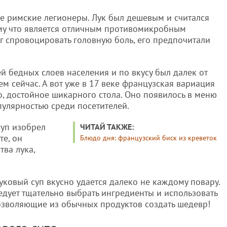
ще римские легионеры. Лук был дешевым и считался
му что является отличным противомикробным
ог спровоцировать головную боль, его предпочитали
 бедных слоев населения и по вкусу был далек от
ем сейчас. А вот уже в 17 веке французская вариация
о, достойное шикарного стола. Оно появилось в меню
пулярностью среди посетителей.
суп изобрел
ЧИТАЙ ТАКЖЕ:
те, он
Блюдо дня: французский биск из креветок
тва лука,
луковый суп вкусно удается далеко не каждому повару.
ледует тщательно выбрать ингредиенты и использовать
позволяющие из обычных продуктов создать шедевр!