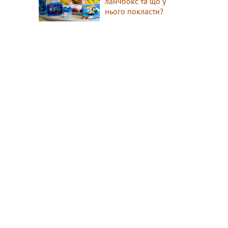
ланчбокс та що у
нього покласти?