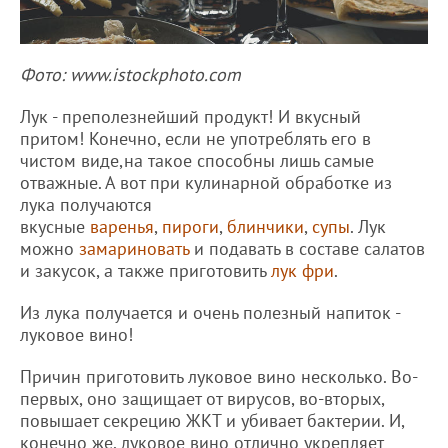
Фото: www.istockphoto.com
Лук - преполезнейший продукт! И вкусный
притом! Конечно, если не употреблять его в
чистом виде,на такое способны лишь самые
отважные. А вот при кулинарной обработке из
лука получаются
вкусные
варенья
,
пироги
,
блинчики
,
супы
. Лук
можно
замариновать
и подавать в составе салатов
и закусок, а также приготовить
лук фри
.
Из лука получается и очень полезный напиток -
луковое вино!
Причин приготовить луковое вино несколько. Во-
первых, оно защищает от вирусов, во-вторых,
повышает секрецию ЖКТ и убивает бактерии. И,
конечно же, луковое вино отлично укрепляет