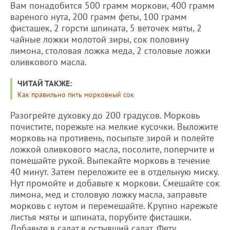
Вам понадобится 500 грамм моркови, 400 грамм
вареного нута, 200 грамм феты, 100 грамм
фисташек, 2 горсти шпината, 5 веточек мяты, 2
чайные ложки молотой зиры, сок половину
лимона, столовая ложка меда, 2 столовые ложки
оливкового масла.
ЧИТАЙ ТАКЖЕ:
Как правильно пить морковный сок
Разогрейте духовку до 200 градусов. Морковь
почистите, порежьте на мелкие кусочки. Выложите
морковь на противень, посыпьте зирой и полейте
ложкой оливкового масла, посолите, поперчите и
помешайте рукой. Выпекайте морковь в течение
40 минут. Затем переложите ее в отдельную миску.
Нут промойте и добавьте к моркови. Смешайте сок
лимона, мед и столовую ложку масла, заправьте
морковь с нутом и перемешайте. Крупно нарежьте
листья мяты и шпината, порубите фисташки.
Добавьте в салат в остывший салат. Фету