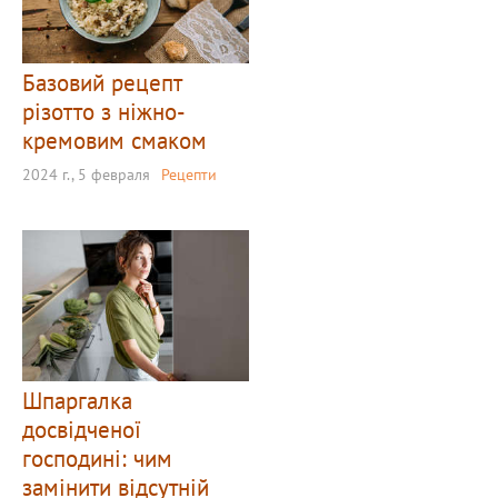
Базовий рецепт
різотто з ніжно-
кремовим смаком
2024 г., 5 февраля
Рецепти
Шпаргалка
досвідченої
господині: чим
замінити відсутній