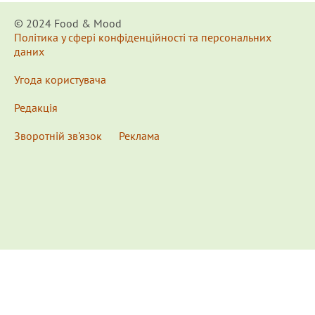
© 2024 Food & Мood
Політика у сфері конфіденційності та персональних
даних
Угода користувача
Редакція
Зворотній зв'язок
Реклама
x
Для удобства пользования сайтом используются
Cookies.
Подробнее...
This website uses Cookies to ensure you get the best