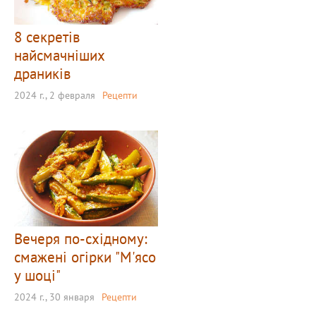
8 секретів
найсмачніших
драників
2024 г., 2 февраля
Рецепти
Вечеря по-східному:
смажені огірки "М'ясо
у шоці"
2024 г., 30 января
Рецепти