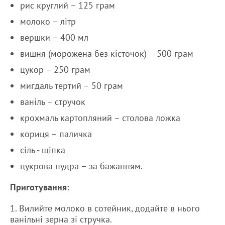
рис круглий – 125 грам
молоко – літр
вершки – 400 мл
вишня (морожена без кісточок) – 500 грам
цукор – 250 грам
мигдаль тертий – 50 грам
ваніль – стручок
крохмаль картопляний – столова ложка
кориця – паличка
сіль - щіпка
цукрова пудра – за бажанням.
Приготування:
1. Вилийте молоко в сотейник, додайте в нього
ванільні зерна зі стручка.