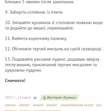
близько 5 хвилин після закипання.
9. Заберіть сотейник із плити.
10. Змішайте крохмаль зі столовою ложкою води
та додайте до вишні, перемішайте.
11. Вийміть коричневу паличку.
12. Обсмажте тертий мигдаль на сухій сковороді.
13. Подавайте рисовий пудинг, додавши зверху
теплу вишню, присипаний тертим мигдалем та
цукровою пудрою.
Смачного!
2022 г., 22 июня
Виктория Лысенко
ваниль
десерт
вишня
рецепт
национальная кухня
рис
корица
пудинг
английская кухня