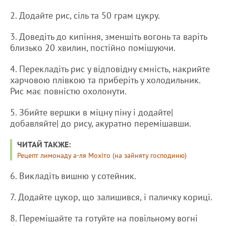
2. Додайте рис, сіль та 50 грам цукру.
3. Доведіть до кипіння, зменшіть вогонь та варіть
близько 20 хвилин, постійно помішуючи.
4. Перекладіть рис у відповідну ємність, накрийте
харчовою плівкою та приберіть у холодильник.
Рис має повністю охолонути.
5. Збийте вершки в міцну піну і додайте|
добавляйте| до рису, акуратно перемішавши.
ЧИТАЙ ТАКЖЕ:
Рецепт лимонаду а-ля Мохіто (на зайняту господиню)
6. Викладіть вишню у сотейник.
7. Додайте цукор, що залишився, і паличку кориці.
8. Перемішайте та готуйте на повільному вогні