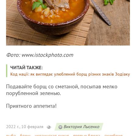
Фото: www.istockphoto.com
ЧИТАЙ ТАКЖЕ:
Код нації: як виглядає улюблений борщ різних знаків Зодіаку
Подавайте борщ со сметаной, посыпав мелко
порубленной зеленью.
Приятного аппетита!
2022 г., 10 февраля
Виктория Лысенко
рыба
борщ
украинская кухня
первые блюда
скумбрия