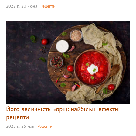
2022 г., 20 июня
Рецепти
Його величність Борщ: найбільш ефектні
рецепти
2022 г., 25 мая
Рецепти