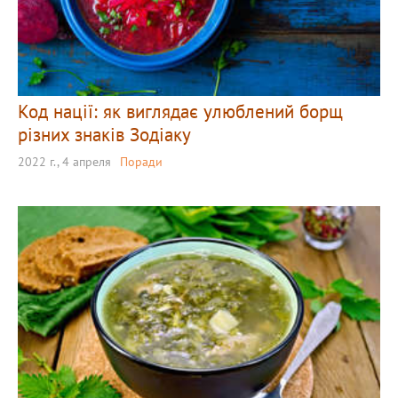
Код нації: як виглядає улюблений борщ
різних знаків Зодіаку
2022 г., 4 апреля
Поради