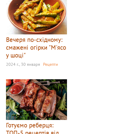
Вечеря по-східному:
смажені огірки "М'ясо
у шоці"
2024 г., 30 января
Рецепти
Готуємо реберця:
ТОП-5 рецептів від