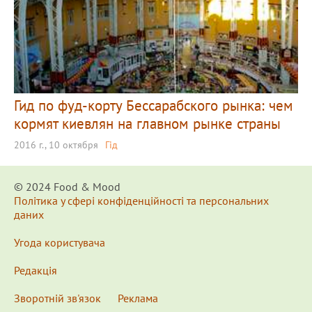
Гид по фуд-корту Бессарабского рынка: чем
кормят киевлян на главном рынке страны
2016 г., 10 октября
Гід
© 2024 Food & Мood
Політика у сфері конфіденційності та персональних
даних
Угода користувача
Редакція
Зворотній зв'язок
Реклама