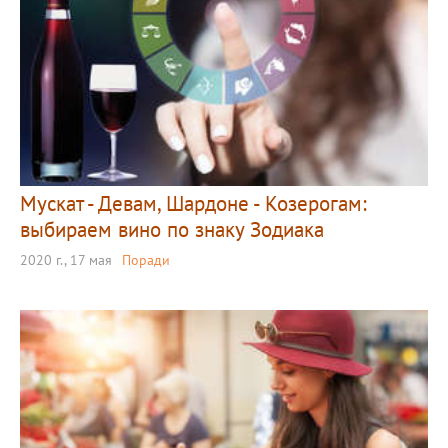
Мускат - Девам, Шардоне - Козерогам:
выбираем вино по знаку Зодиака
2020 г., 17 мая
Поради