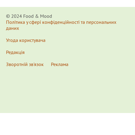
© 2024 Food & Мood
Політика у сфері конфіденційності та персональних
даних
Угода користувача
Редакція
Зворотній зв'язок
Реклама
x
Для удобства пользования сайтом используются
Cookies.
Подробнее...