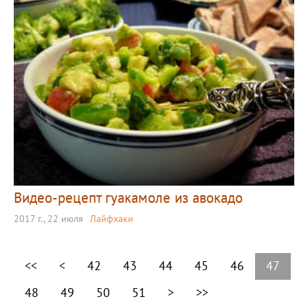
Видео-рецепт гуакамоле из авокадо
2017 г., 22 июля
Лайфхаки
<<
<
42
43
44
45
46
47
48
49
50
51
>
>>