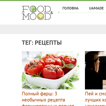
ГОЛОВНА
UAMADE
ТЕГ: РЕЦЕПТЫ
Полный фарш: 3
Пей и см
необычных рецепта
лучших к
фаршированных перцев
нашумев