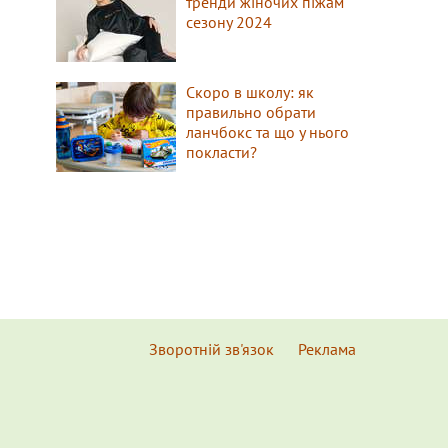
тренди жіночих піжам
сезону 2024
Скоро в школу: як
правильно обрати
ланчбокс та що у нього
покласти?
Зворотній зв'язок
Реклама