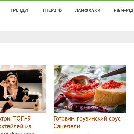
ТРЕНДИ
ІНТЕРВ'Ю
ЛАЙФХАКИ
F&M-РІД
отри: ТОП-9
Готовим грузинский соус
октейлей из
Сацебели
ших фильмов