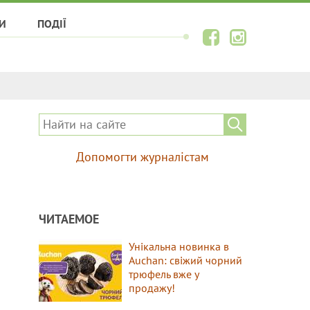
И
ПОДІЇ
Допомогти журналістам
ЧИТАЕМОЕ
Унікальна новинка в
Auchan: свіжий чорний
трюфель вже у
продажу!