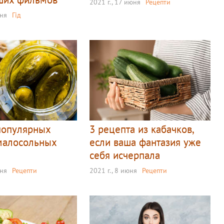
2021 г., 17 июня
Рецепти
юня
Гід
популярных
3 рецепта из кабачков,
малосольных
если ваша фантазия уже
себя исчерпала
юня
Рецепти
2021 г., 8 июня
Рецепти