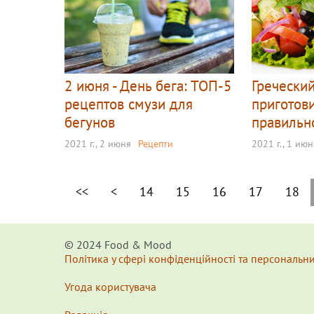
2 июня - День бега: ТОП-5
Греческий
рецептов смузи для
приготови
бегунов
правильн
2021 г., 2 июня
Рецепти
2021 г., 1 ию
<<
<
14
15
16
17
18
© 2024 Food & Мood
Політика у сфері конфіденційності та персональн
Угода користувача