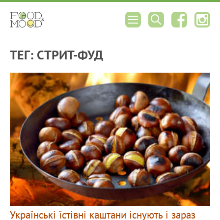
ТЕГ: СТРИТ-ФУД
Українські їстівні каштани існують і зараз