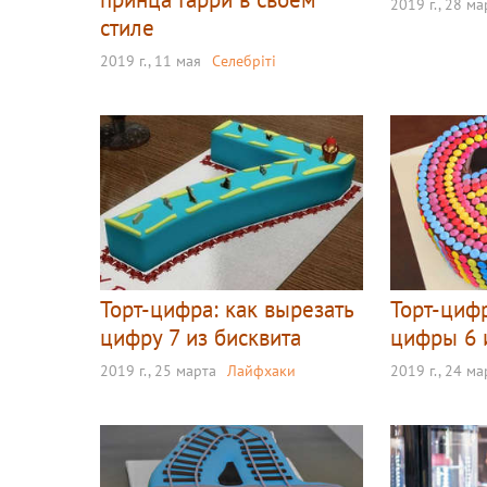
2019 г., 28 ма
стиле
2019 г., 11 мая
Селебріті
Торт-цифра: как вырезать
Торт-цифр
цифру 7 из бисквита
цифры 6 и
2019 г., 25 марта
Лайфхаки
2019 г., 24 ма