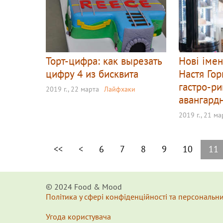
Торт-цифра: как вырезать
Нові імен
цифру 4 из бисквита
Настя Го
гастро-р
2019 г., 22 марта
Лайфхаки
авангард
2019 г., 21 ма
<<
<
6
7
8
9
10
11
© 2024 Food & Мood
Політика у сфері конфіденційності та персональн
Угода користувача