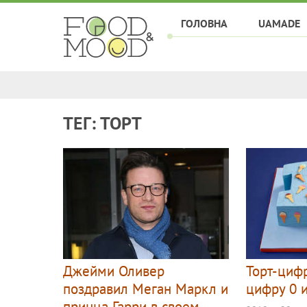
ГОЛОВНА
UAMADE
ТЕГ: ТОРТ
Джейми Оливер
Торт-цифр
поздравил Меган Маркл и
цифру 0 и
принца Гарри в своем