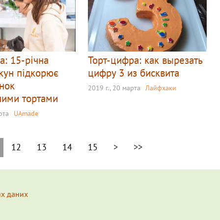
а: 15-річна
Торт-цифра: как вырезать
ркун підкорює
цифру 3 из бисквита
инок
2019 г., 20 марта
Лайфхаки
ними тортами
рта
UAmade
12
13
14
15
>
>>
их даних