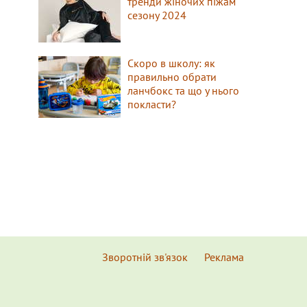
тренди жіночих піжам
сезону 2024
Скоро в школу: як
правильно обрати
ланчбокс та що у нього
покласти?
Зворотній зв'язок
Реклама