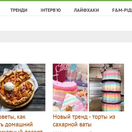
ТРЕНДИ
ІНТЕРВ'Ю
ЛАЙФХАКИ
F&M-РІД
веты, как
Новый тренд - торты из
ть домашний
сахарной ваты
шикарный десерт