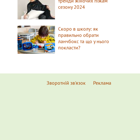
тренди жіночих піжам
сезону 2024
Скоро в школу: як
правильно обрати
ланчбокс та що у нього
покласти?
Зворотній зв'язок
Реклама