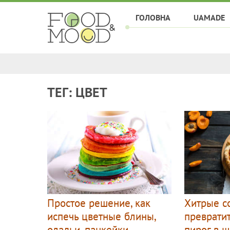
ГОЛОВНА
UAMADE
ТЕГ: ЦВЕТ
Простое решение, как
Хитрые со
испечь цветные блины,
преврати
оладьи, панкейки
пирог в 