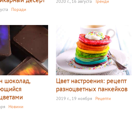
2020 г., 16 августа
Тренди
густа
Поради
н шоколад,
Цвет настроения: рецепт
ающийся
разноцветных панкейков
цветами
2019 г., 19 ноября
Рецепти
аря
Новини