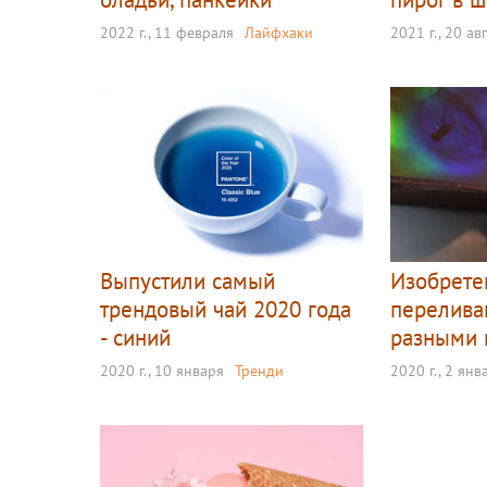
2022 г., 11 февраля
Лайфхаки
2021 г., 20 ав
Выпустили самый
Изобрете
трендовый чай 2020 года
перелив
- синий
разными 
2020 г., 10 января
Тренди
2020 г., 2 янв