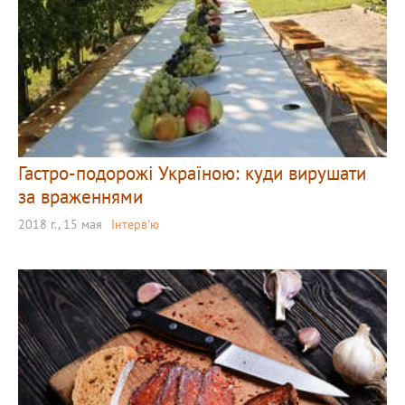
Гастро-подорожі Україною: куди вирушати
за враженнями
2018 г., 15 мая
Інтерв'ю