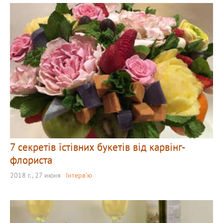
7 секретів їстівних букетів від карвінг-
флориста
2018 г., 27 июня
Інтерв'ю