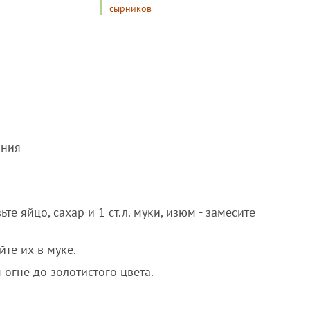
сырников
ания
те яйцо, сахар и 1 ст.л. муки, изюм - замесите
те их в муке.
огне до золотистого цвета.