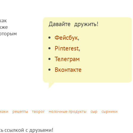
как
Давайте дружить!
акже
которым
Фейсбук
,
Pinterest
,
Телеграм
Вконтакте
хаки
рецепты
творог
молочные продукты
сыр
сырники
сь ссылкой с друзьями!