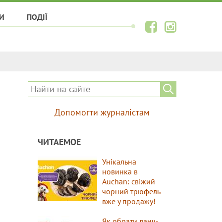
И
ПОДІЇ
Допомогти журналістам
ЧИТАЕМОЕ
Унікальна
новинка в
Auchan: свіжий
чорний трюфель
вже у продажу!
Як обрати ланч-