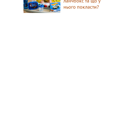
ланчбокс та що у
нього покласти?