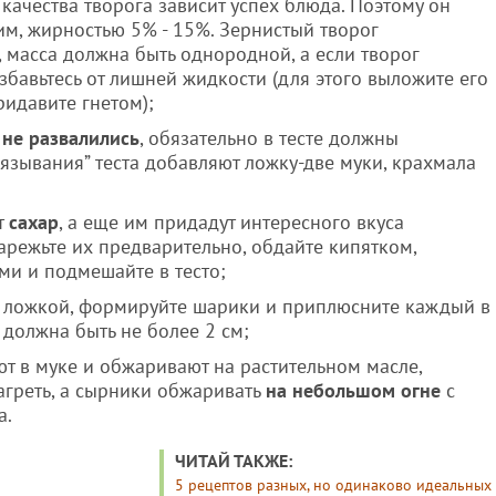
 качества творога зависит успех блюда. Поэтому он
м, жирностью 5% - 15%. Зернистый творог
 масса должна быть однородной, а если творог
збавьтесь от лишней жидкости (для этого выложите его
ридавите гнетом);
и
не развалились
, обязательно в тесте должны
связывания” теста добавляют ложку-две муки, крахмала
т
сахар
, а еще им придадут интересного вкуса
нарежьте их предварительно, обдайте кипятком,
и и подмешайте в тесто;
й ложкой, формируйте шарики и приплюсните каждый в
должна быть не более 2 см;
 в муке и обжаривают на растительном масле,
греть, а сырники обжаривать
на небольшом огне
с
а.
ЧИТАЙ ТАКЖЕ:
5 рецептов разных, но одинаково идеальных