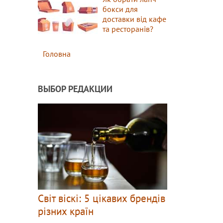
бокси для
доставки від кафе
та ресторанів?
Головна
ВЫБОР РЕДАКЦИИ
Світ віскі: 5 цікавих брендів
різних країн