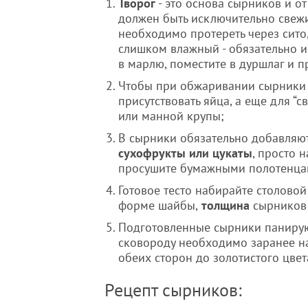
Творог
- это основа сырников и от
должен быть исключительно свежи
необходимо протереть через сито,
слишком влажный - обязательно и
в марлю, поместите в дуршлаг и п
Чтобы при обжаривании сырник
присутствовать яйца, а еще для “
или манной крупы;
В сырники обязательно добавляю
сухофрукты или цукаты
, просто 
просушите бумажными полотенцам
Готовое тесто набирайте столово
форме шайбы,
толщина
сырников 
Подготовленные сырники панируют
сковороду необходимо заранее на
обеих сторон до золотистого цвет
Рецепт сырников: