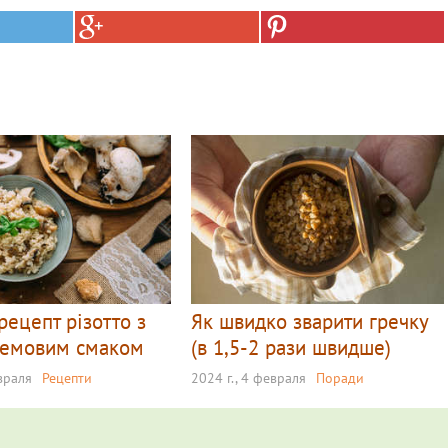
рецепт різотто з
Як швидко зварити гречку
ремовим смаком
(в 1,5-2 рази швидше)
евраля
Рецепти
2024 г., 4 февраля
Поради