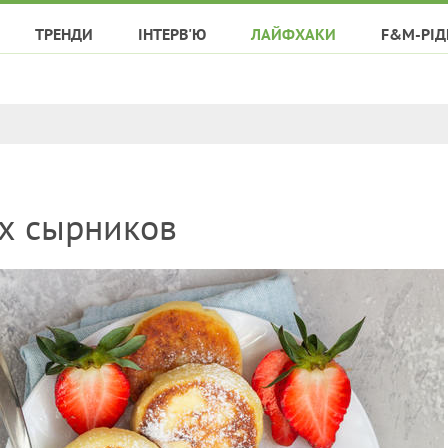
ТРЕНДИ
ІНТЕРВ'Ю
ЛАЙФХАКИ
F&M-РІД
х сырников