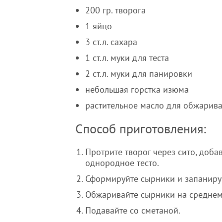
200 гр. творога
1 яйцо
3 ст.л. сахара
1 ст.л. муки для теста
2 ст.л. муки для панировки
небольшая горстка изюма
растительное масло для обжарив
Способ приготовления:
Протрите творог через сито, добавь
однородное тесто.
Сформируйте сырники и запанируй
Обжаривайте сырники на среднем 
Подавайте со сметаной.