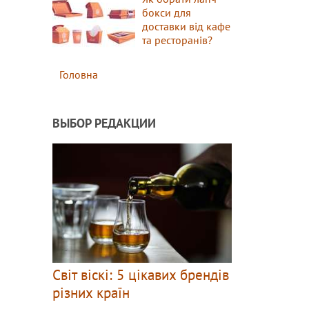
бокси для
доставки від кафе
та ресторанів?
Головна
ВЫБОР РЕДАКЦИИ
Світ віскі: 5 цікавих брендів
різних країн