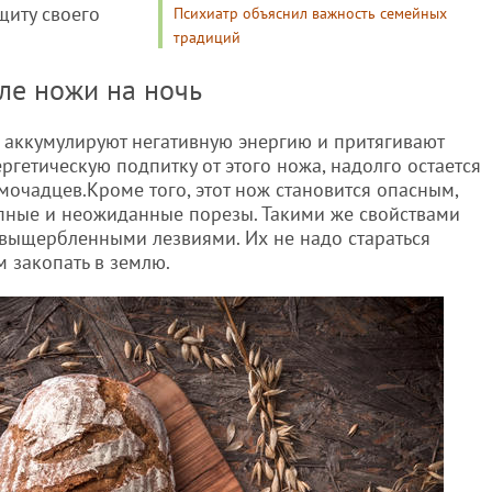
ащиту своего
Психиатр объяснил важность семейных
традиций
оле ножи на ночь
, аккумулируют негативную энергию и притягивают
ергетическую подпитку от этого ножа, надолго остается
омочадцев.Кроме того, этот нож становится опасным,
запные и неожиданные порезы. Такими же свойствами
выщербленными лезвиями. Их не надо стараться
м закопать в землю.