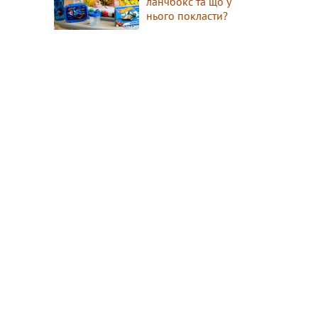
ланчбокс та що у
нього покласти?