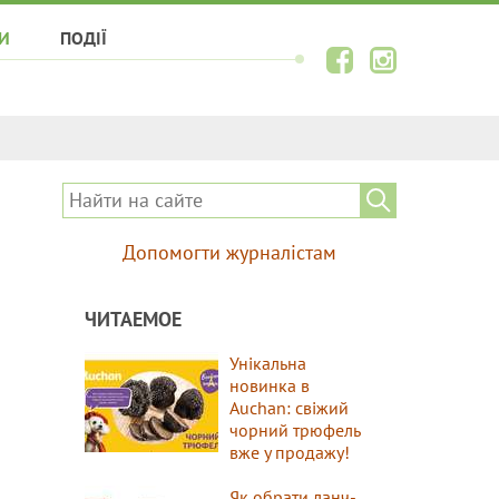
И
ПОДІЇ
Допомогти журналістам
ЧИТАЕМОЕ
Унікальна
новинка в
Auchan: свіжий
чорний трюфель
вже у продажу!
Як обрати ланч-