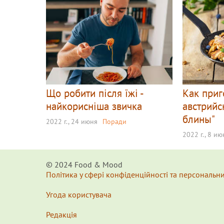
Що робити після їжі -
Как приг
найкорисніша звичка
австрийс
блины"
2022 г., 24 июня
Поради
2022 г., 8 ию
© 2024 Food & Мood
Політика у сфері конфіденційності та персональн
Угода користувача
Редакція