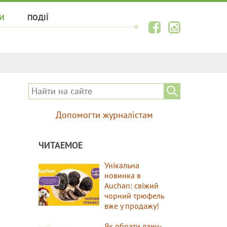
И
ПОДІЇ
Допомогти журналістам
ЧИТАЕМОЕ
Унікальна
новинка в
Auchan: свіжий
чорний трюфель
вже у продажу!
Як обрати ланч-