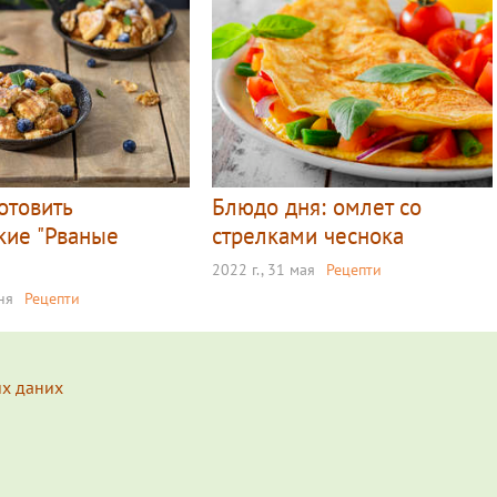
отовить
Блюдо дня: омлет со
кие "Рваные
стрелками чеснока
2022 г., 31 мая
Рецепти
ня
Рецепти
их даних