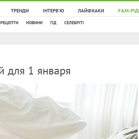
ТРЕНДИ
ІНТЕРВ'Ю
ЛАЙФХАКИ
F&M-РІД
РЕЦЕПТИ
НОВИНИ
ГІД
СЕЛЕБРІТІ
й для 1 января