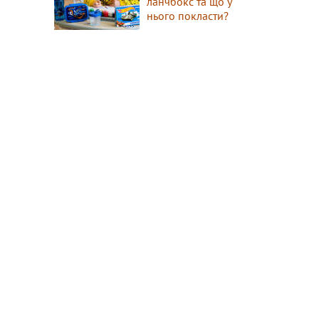
ланчбокс та що у
нього покласти?