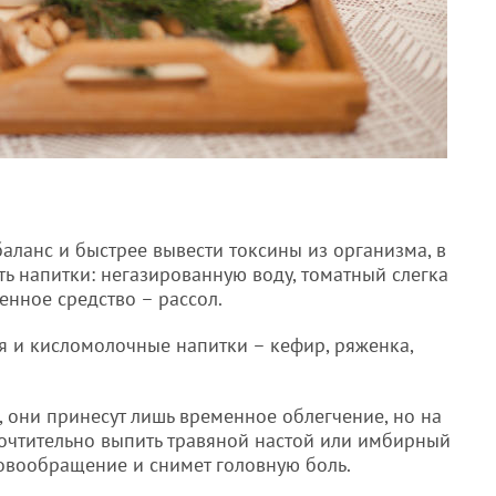
аланс и быстрее вывести токсины из организма, в
ть напитки: негазированную воду, томатный слегка
енное средство – рассол.
 и кисломолочные напитки – кефир, ряженка,
я, они принесут лишь временное облегчение, но на
очтительно выпить травяной настой или имбирный
ровообращение и снимет головную боль.