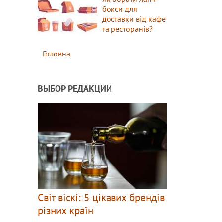
бокси для
доставки від кафе
та ресторанів?
Головна
ВЫБОР РЕДАКЦИИ
Світ віскі: 5 цікавих брендів
різних країн