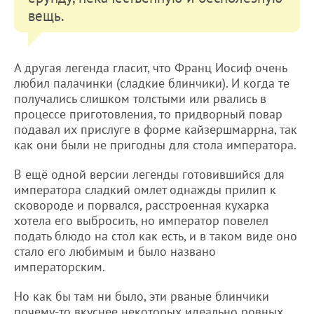
вещь.
А другая легенда гласит, что Франц Иосиф очень
любил палачинки (сладкие блинчики). И когда те
получались слишком толстыми или рвались в
процессе приготовления, то придворный повар
подавал их прислуге в форме кайзершмаррна, так
как они были не пригодны для стола императора.
В ещё одной версии легенды готовившийся для
императора сладкий омлет однажды прилип к
сковороде и порвался, расстроенная кухарка
хотела его выбросить, но император повелел
подать блюдо на стол как есть, и в таком виде оно
стало его любимым и было названо
императорским.
Но как бы там ни было, эти рваные блинчики
почему-то вкуснее некоторых идеально ровных.