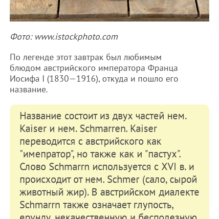
Фото: www.istockphoto.com
По легенде этот завтрак был любимым
блюдом австрийского императора Франца
Иосифа I (1830—1916), откуда и пошло его
название.
Название состоит из двух частей нем.
Kaiser и нем. Schmarren. Kaiser
переводится с австрийского как
"имепратор", но также как и "пастух".
Слово Schmarrn используется с XVI в. и
происходит от нем. Schmer (сало, сырой
животный жир). В австрийском диалекте
Schmarrn также означает глупость,
ерунду, некачественную и бесполезную