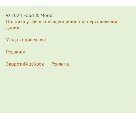
© 2024 Food & Мood
Політика у сфері конфіденційності та персональних
даних
Угода користувача
Редакція
Зворотній зв'язок
Реклама
x
Для удобства пользования сайтом используются
Cookies.
Подробнее...