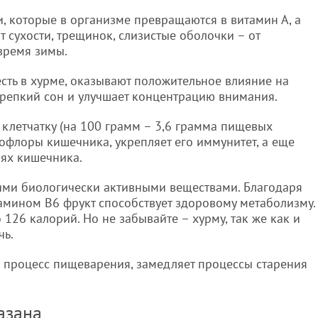
и, которые в организме превращаются в витамин А, а
т сухости, трещинок, слизистые оболочки – от
 время зимы.
сть в хурме, оказывают положительное влияние на
крепкий сон и улучшает концентрацию внимания.
 клетчатку (на 100 грамм – 3,6 грамма пищевых
офлоры кишечника, укрепляет его иммунитет, а еще
иях кишечника.
ими биологически активными веществами. Благодаря
амином В6 фрукт способствует здоровому метаболизму.
126 калорий. Но не забывайте – хурму, так же как и
чь.
и процесс пищеварения, замедляет процессы старения
казана