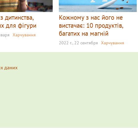
 з дитинства,
Кожному з нас його не
х для фігури
вистачає: 10 продуктів,
багатих на магній
нваря
Харчування
2022 г., 22 сентября
Харчування
их даних
s.
Подробнее...