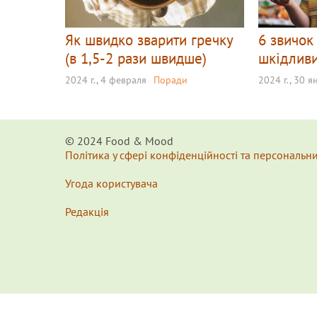
Як швидко зварити гречку
6 звичок
(в 1,5-2 рази швидше)
шкідливи
2024 г., 4 февраля
Поради
2024 г., 30 я
© 2024 Food & Мood
Політика у сфері конфіденційності та персональн
Угода користувача
Редакція
x
Для удобства пользования сайтом используются Cookie