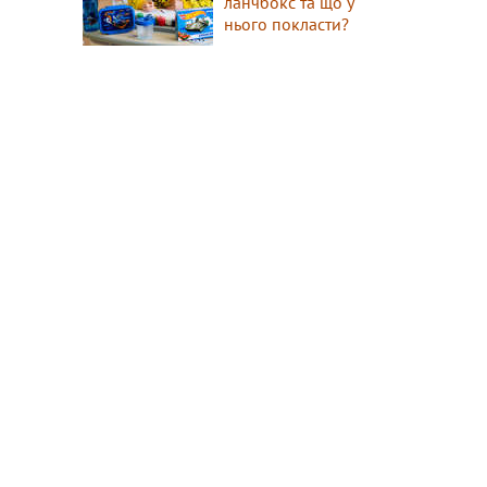
ланчбокс та що у
нього покласти?