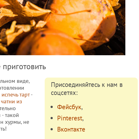
 приготовить
альном виде,
Присоединяйтесь к нам в
отовлении
соцсетях:
,
испечь тарт
-
ь
чатни из
Фейсбук
,
ительно
 - такой
Pinterest
,
он хурмы, не
ть!
Вконтакте