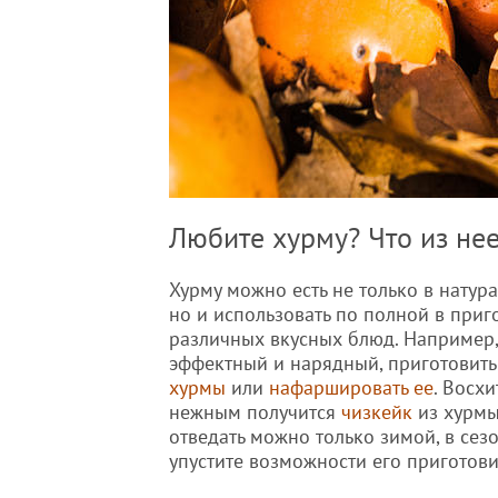
Любите хурму? Что из нее
Хурму можно есть не только в натур
но и использовать по полной в приг
различных вкусных блюд. Например
эффектный и нарядный, приготовит
хурмы
или
нафаршировать ее
. Восх
нежным получится
чизкейк
из хурмы
отведать можно только зимой, в сез
упустите возможности его приготови