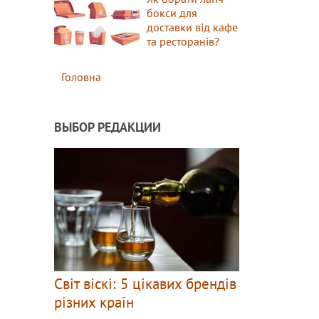
бокси для
доставки від кафе
та ресторанів?
Головна
ВЫБОР РЕДАКЦИИ
Світ віскі: 5 цікавих брендів
різних країн