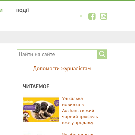
И
ПОДІЇ
Допомогти журналістам
ЧИТАЕМОЕ
Унікальна
новинка в
Auchan: свіжий
чорний трюфель
вже у продажу!
Як обрати ланч-