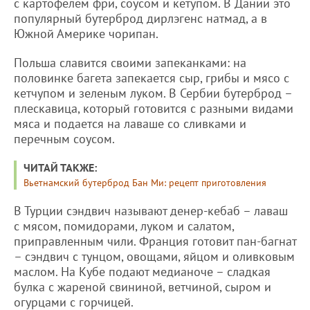
с картофелем фри, соусом и кетупом. В Дании это
популярный бутерброд дирлэгенс натмад, а в
Южной Америке чорипан.
Польша славится своими запеканками: на
половинке багета запекается сыр, грибы и мясо с
кетчупом и зеленым луком. В Сербии бутерброд –
плескавица, который готовится с разными видами
мяса и подается на лаваше со сливками и
перечным соусом.
ЧИТАЙ ТАКЖЕ:
Вьетнамский бутерброд Бан Ми: рецепт приготовления
В Турции сэндвич называют денер-кебаб – лаваш
с мясом, помидорами, луком и салатом,
приправленным чили. Франция готовит пан-багнат
– сэндвич с тунцом, овощами, яйцом и оливковым
маслом. На Кубе подают медианоче – сладкая
булка с жареной свининой, ветчиной, сыром и
огурцами с горчицей.