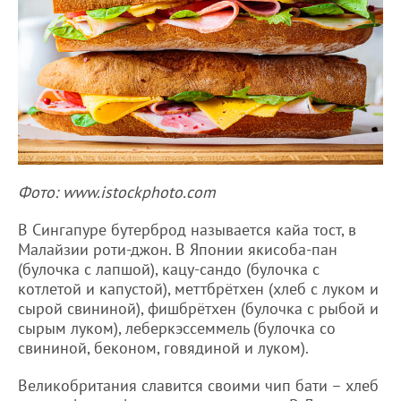
Фото: www.istockphoto.com
В Сингапуре бутерброд называется кайа тост, в
Малайзии роти-джон. В Японии якисоба-пан
(булочка с лапшой), кацу-сандо (булочка с
котлетой и капустой), меттбрётхен (хлеб с луком и
сырой свининой), фишбрётхен (булочка с рыбой и
сырым луком), леберкэссеммель (булочка со
свининой, беконом, говядиной и луком).
Великобритания славится своими чип бати – хлеб