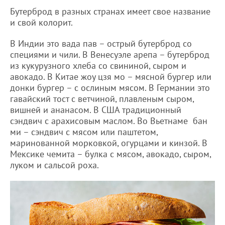
Бутерброд в разных странах имеет свое название
и свой колорит.
В Индии это вада пав – острый бутерброд со
специями и чили. В Венесуэле арепа – бутерброд
из кукурузного хлеба со свининой, сыром и
авокадо. В Китае жоу цзя мо – мясной бургер или
донки бургер – с ослиным мясом. В Германии это
гавайский тост с ветчиной, плавленым сыром,
вишней и ананасом. В США традиционный
сэндвич с арахисовым маслом. Во Вьетнаме бан
ми – сэндвич с мясом или паштетом,
маринованной морковкой, огурцами и кинзой. В
Мексике чемита – булка с мясом, авокадо, сыром,
луком и сальсой роха.