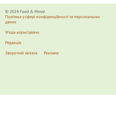
© 2024 Food & Мood
Політика у сфері конфіденційності та персональних
даних
Угода користувача
Редакція
Зворотній зв'язок
Реклама
x
Для удобства пользования сайтом используются
Cookies.
Подробнее...
This website uses Cookies to ensure you get the best