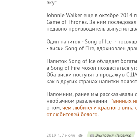
вкус.
Johnnie Walker еще в октябре 2014 
Game of Thrones. За ним последовал
недавно производитель выпустил дв
Один напиток - Song of Ice - посвя
- виски Song of Fire, вдохновлен др
Напиток Song of Ice обладает богат
а Song of Fire может похвастаться 
Оба виски поступят в продажу в США 
как в других странах напитки появят
Напомним, ранее мы рассказывали 
необычном развлечении -
"винных и
о том,
чем любители красного вина 
от любителей белого
.
2019 г., 7 июля
Виктория Лысенко