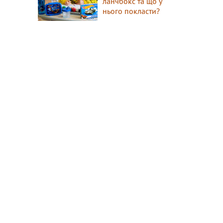
ланчбокс та що у
нього покласти?