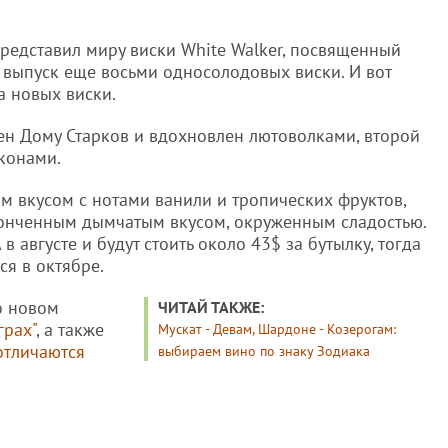
представил миру виски White Walker, посвященный
 выпуск еще восьми односолодовых виски. И вот
а новых виски.
щен Дому Старков и вдохновлен лютоволками, второй
аконами.
ым вкусом с нотами ванили и тропических фруктов,
утонченным дымчатым вкусом, окруженным сладостью.
в августе и будут стоить около 43$ за бутылку, тогда
ся в октябре.
о новом
ЧИТАЙ ТАКЖЕ:
грах"
, а также
Мускат - Девам, Шардоне - Козерогам:
отличаются
выбираем вино по знаку Зодиака