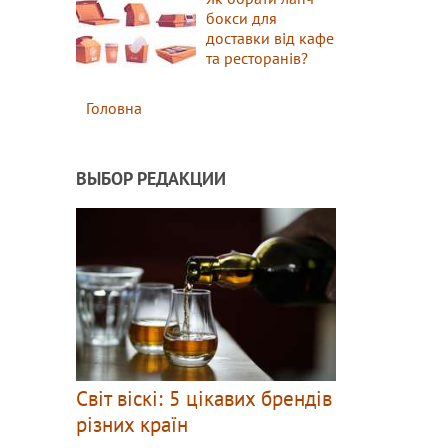
бокси для
доставки від кафе
та ресторанів?
Головна
ВЫБОР РЕДАКЦИИ
Світ віскі: 5 цікавих брендів
різних країн