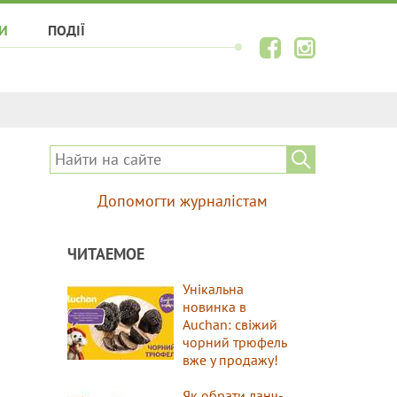
И
ПОДІЇ
Допомогти журналістам
ЧИТАЕМОЕ
Унікальна
новинка в
Auchan: свіжий
чорний трюфель
вже у продажу!
Як обрати ланч-