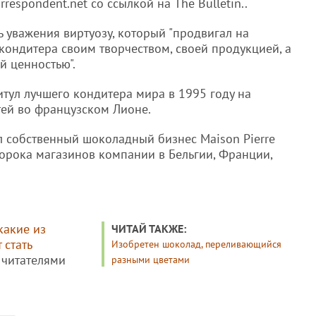
respondent.net со ссылкой на The Bulletin..
ь уважения виртуозу, который "продвигал на
ондитера своим творчеством, своей продукцией, а
й ценностью".
тул лучшего кондитера мира в 1995 году на
ей во французском Лионе.
л собственный шоколадный бизнес Maison Pierre
 сорока магазинов компании в Бельгии, Франции,
какие из
ЧИТАЙ ТАКЖЕ:
 стать
Изобретен шоколад, переливающийся
с читателями
разными цветами