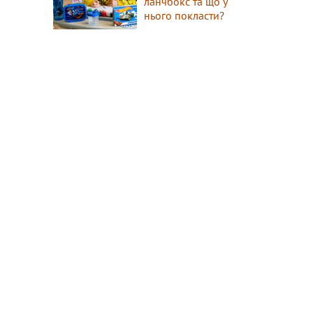
ланчбокс та що у
нього покласти?