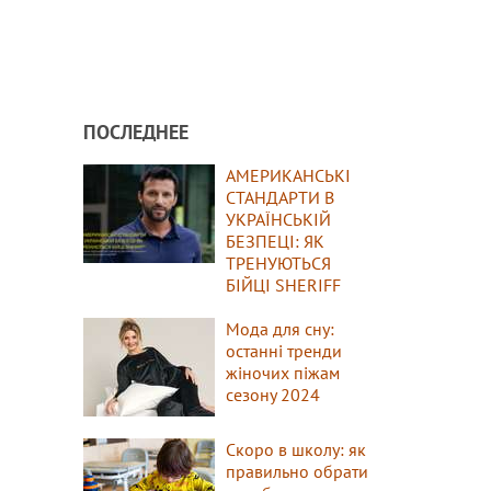
ПОСЛЕДНЕЕ
АМЕРИКАНСЬКІ
СТАНДАРТИ В
УКРАЇНСЬКІЙ
БЕЗПЕЦІ: ЯК
ТРЕНУЮТЬСЯ
БІЙЦІ SHERIFF
Мода для сну:
останні тренди
жіночих піжам
сезону 2024
Скоро в школу: як
правильно обрати