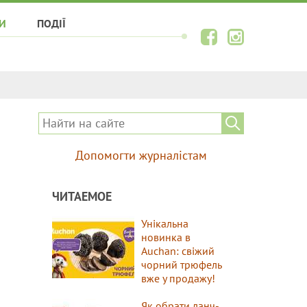
И
ПОДІЇ
Допомогти журналістам
ЧИТАЕМОЕ
Унікальна
новинка в
Auchan: свіжий
чорний трюфель
вже у продажу!
Як обрати ланч-