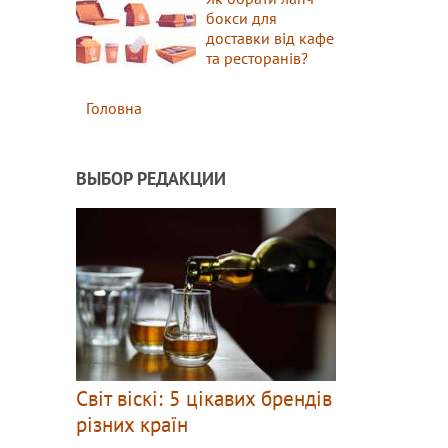
бокси для
доставки від кафе
та ресторанів?
Головна
ВЫБОР РЕДАКЦИИ
Світ віскі: 5 цікавих брендів
різних країн