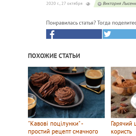
2020 г., 27 октября
Виктория Лысен
Понравилась статья? Тогда поделите
ПОХОЖИЕ СТАТЬИ
"Кавові поцілунки" -
Гарячий 
простий рецепт смачного
користь