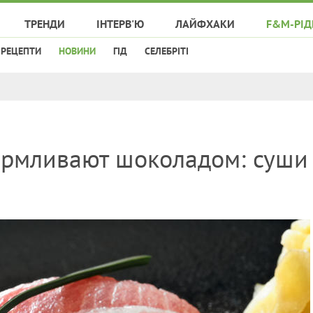
ТРЕНДИ
ІНТЕРВ'Ю
ЛАЙФХАКИ
F&M-РІД
РЕЦЕПТИ
НОВИНИ
ГІД
СЕЛЕБРІТІ
армливают шоколадом: суши