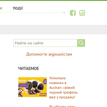
И
ПОДІЇ
Допомогти журналістам
ЧИТАЕМОЕ
Унікальна
новинка в
Auchan: свіжий
чорний трюфель
вже у продажу!
Як обрати ланч-