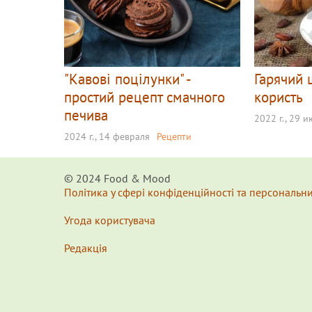
"Кавові поцілунки" -
Гарячий 
простий рецепт смачного
користь
печива
2022 г., 29 
2024 г., 14 февраля
Рецепти
© 2024 Food & Мood
Політика у сфері конфіденційності та персональн
Угода користувача
Редакція