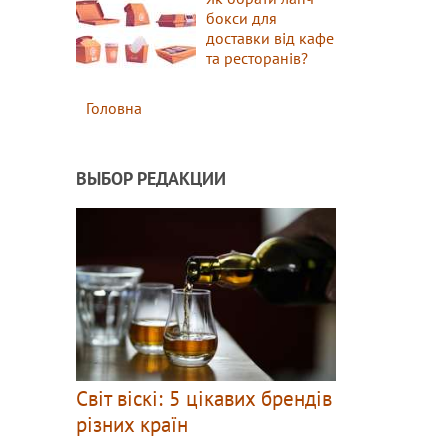
бокси для
доставки від кафе
та ресторанів?
Головна
ВЫБОР РЕДАКЦИИ
Світ віскі: 5 цікавих брендів
різних країн