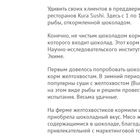
Удивить своих клиентов в преддвери
ресторанов Kura Sushi. Здесь с 1 п
рыбы, откормленной шоколадом.
Конечно, не чистым шоколадом кормя
которого входит шоколад. Этот корм
Научно-исследовательского институт
Эхиме.
Первым довелось попробовать шок
корм желтохвостам. В зимний пери
популярны суши с желтохвостом (Bur
на этом виде рыбы и решили провес
испытания. Весьма удачные.
На ферме желтохвостиков кормили ш
приобрела шоколадный вкус. Мясо ж
содержащимися в шоколаде, благодар
привлекательней с маркетинговой т