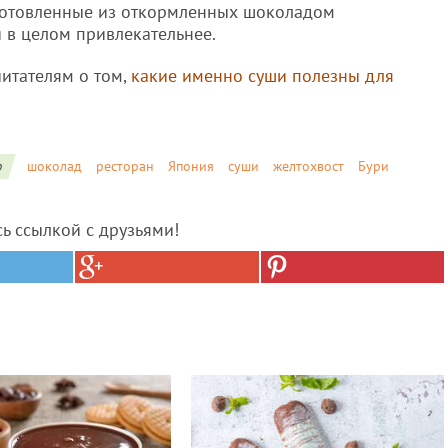
риготовленные из откормленных шоколадом
и в целом привлекательнее.
итателям о том,
какие именно суши полезны для
о
шоколад
ресторан
Япония
суши
желтохвост
Бури
сь ссылкой с друзьями!