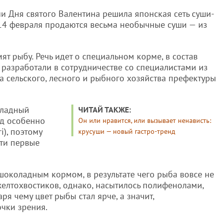
и Дня святого Валентина решила японская сеть суши-
о 14 февраля продаются весьма необычные суши — из
т рыбу. Речь идет о специальном корме, в состав
 разработали в сотрудничестве со специалистами из
а сельского, лесного и рыбного хозяйства префектуры
оладный
ЧИТАЙ ТАКЖЕ:
од особенно
Он или нравится, или вызывает ненависть:
i), поэтому
крусуши — новый гастро-тренд
ти первые
околадным кормом, в результате чего рыба вовсе не
елтохвостиков, однако, насытилось полифенолами,
я чему цвет рыбы стал ярче, а значит,
очки зрения.