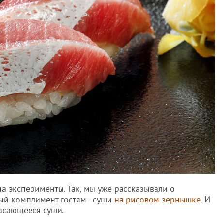
на эксперименты. Так, мы уже рассказывали о
ый комплимент гостям - суши
на рисовом зернышке
. И
касающееся суши.