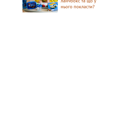
ланчбокс та що у
нього покласти?