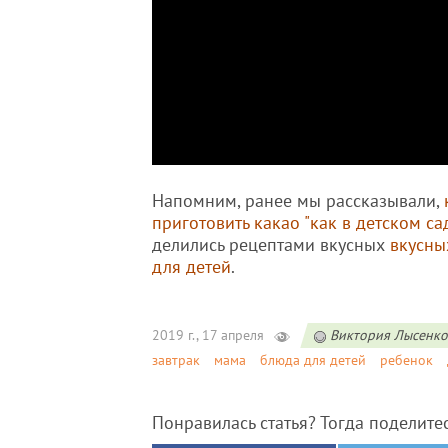
Напомним, ранее мы рассказывали,
приготовить какао "как в детском са
делились рецептами вкусных
вкусны
для детей
.
2019 г., 17 апреля
Виктория Лысенко
завтрак
мама
блюда для детей
ребенок
Понравилась статья? Тогда поделите