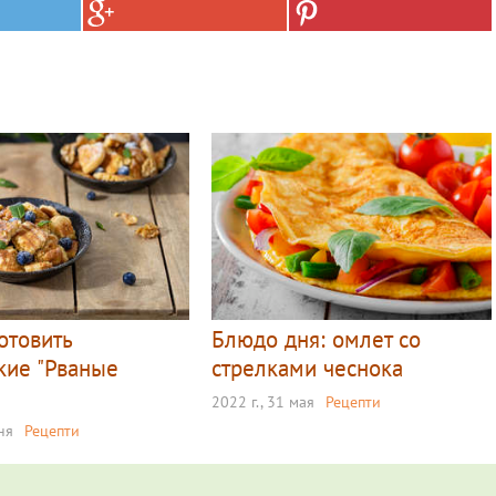
отовить
Блюдо дня: омлет со
кие "Рваные
стрелками чеснока
2022 г., 31 мая
Рецепти
ня
Рецепти