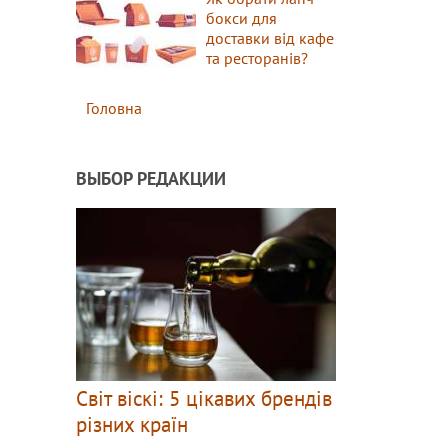
бокси для
доставки від кафе
та ресторанів?
Головна
ВЫБОР РЕДАКЦИИ
Світ віскі: 5 цікавих брендів
різних країн