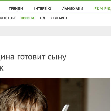
ТРЕНДИ
ІНТЕРВ'Ю
ЛАЙФХАКИ
F&M-РІД
РЕЦЕПТИ
НОВИНИ
ГІД
СЕЛЕБРІТІ
ина готовит сыну
к