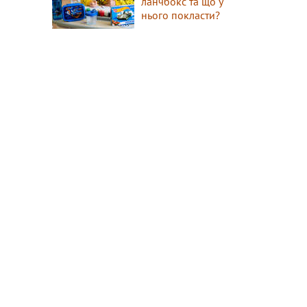
ланчбокс та що у
нього покласти?