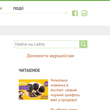
И
ПОДІЇ
Допомогти журналістам
ЧИТАЕМОЕ
Унікальна
новинка в
Auchan: свіжий
чорний трюфель
вже у продажу!
Як обрати ланч-