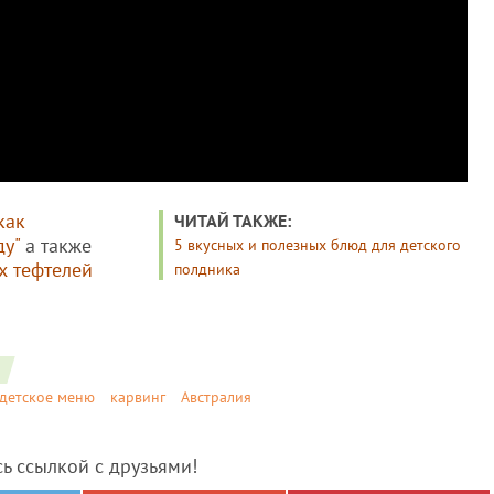
как
ЧИТАЙ ТАКЖЕ:
ду"
а также
5 вкусных и полезных блюд для детского
х тефтелей
полдника
детское меню
карвинг
Австралия
сь ссылкой с друзьями!