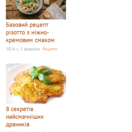
Базовий рецепт
різотто з ніжно-
кремовим смаком
2024 г., 5 февраля
Рецепти
8 секретів
найсмачніших
драників