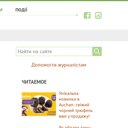
И
ПОДІЇ
Допомогти журналістам
ЧИТАЕМОЕ
Унікальна
новинка в
Auchan: свіжий
чорний трюфель
вже у продажу!
Як обрати ланч-