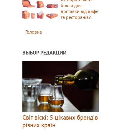
бокси для
доставки від кафе
та ресторанів?
Головна
ВЫБОР РЕДАКЦИИ
Світ віскі: 5 цікавих брендів
різних країн