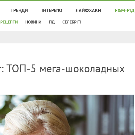
ТРЕНДИ
ІНТЕРВ'Ю
ЛАЙФХАКИ
F&M-РІД
РЕЦЕПТИ
НОВИНИ
ГІД
СЕЛЕБРІТІ
т: ТОП-5 мега-шоколадных