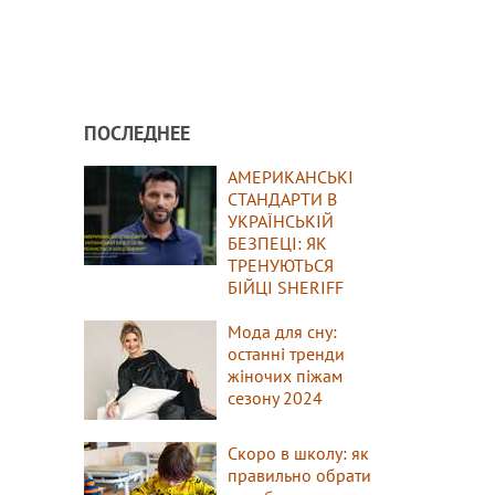
ПОСЛЕДНЕЕ
АМЕРИКАНСЬКІ
СТАНДАРТИ В
УКРАЇНСЬКІЙ
БЕЗПЕЦІ: ЯК
ТРЕНУЮТЬСЯ
БІЙЦІ SHERIFF
Мода для сну:
останні тренди
жіночих піжам
сезону 2024
Скоро в школу: як
правильно обрати