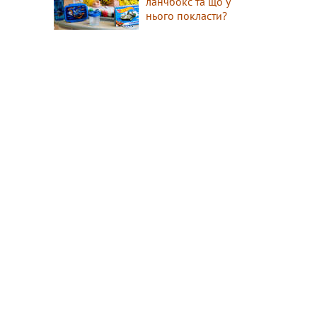
ланчбокс та що у
нього покласти?