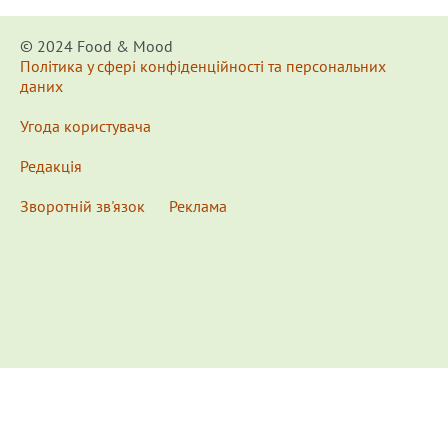
© 2024 Food & Мood
Політика у сфері конфіденційності та персональних
даних
Угода користувача
Редакція
Зворотній зв'язок
Реклама
x
Для удобства пользования сайтом используются
Cookies.
Подробнее...
This website uses Cookies to ensure you get the best