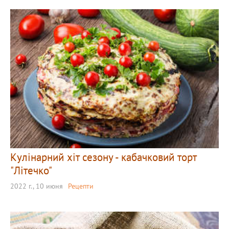
Кулінарний хіт сезону - кабачковий торт
"Літечко"
2022 г., 10 июня
Рецепти