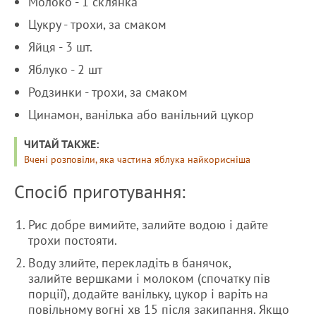
Молоко - 1 склянка
Цукру - трохи, за смаком
Яйця - 3 шт.
Яблуко - 2 шт
Родзинки - трохи, за смаком
Цинамон, ванілька або ванільний цукор
ЧИТАЙ ТАКЖЕ:
Вчені розповіли, яка частина яблука найкорисніша
Спосіб приготування:
Рис добре вимийте, залийте водою і дайте
трохи постояти.
Воду злийте, перекладіть в банячок,
залийте вершками і молоком (спочатку пів
порції), додайте ванільку, цукор і варіть на
повільному вогні хв 15 після закипання. Якщо