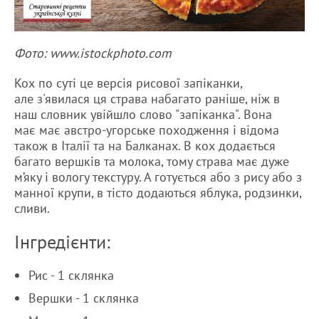
Фото: www.istockphoto.com
Кох по суті це версія рисової запіканки,
але з'явилася ця страва набагато раніше, ніж в
наш словник увійшло слово "запіканка". Вона
має має австро-угорське походження і відома
також в Італії та на Балканах. В кох додається
багато вершків та молока, тому страва має дуже
м’яку і вологу текстуру. А готується або з рису або з
манної крупи, в тісто додаються яблука, родзинки,
сливи.
Інгредієнти:
Рис - 1 склянка
Вершки - 1 склянка