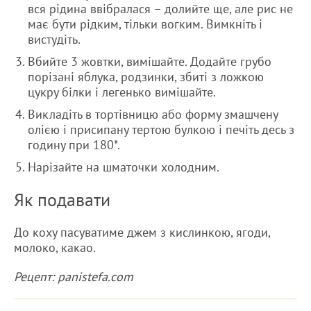
вся рідина ввібралася – долийте ще, але рис не
має бути рідким, тільки вогким. Вимкніть і
вистудіть.
Вбийте 3 жовтки, вимішайте. Додайте грубо
порізані яблука, родзинки, збиті з ложкою
цукру білки і легенько вимішайте.
Викладіть в тортівницю або форму змашчену
олією і присипану тертою булкою і печіть десь з
годину при 180*.
Нарізайте на шматочки холодним.
Як подавати
До коху пасуватиме джем з кислинкою, ягоди,
молоко, какао.
Рецепт: panistefa.com