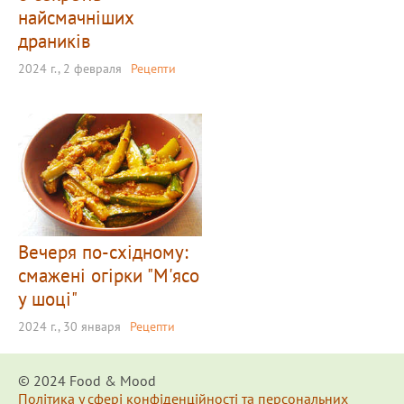
найсмачніших
драників
2024 г., 2 февраля
Рецепти
Вечеря по-східному:
смажені огірки "М'ясо
у шоці"
2024 г., 30 января
Рецепти
© 2024 Food & Мood
Політика у сфері конфіденційності та персональних