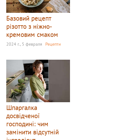
Базовий рецепт
різотто з ніжно-
кремовим смаком
2024 г., 5 февраля
Рецепти
Шпаргалка
досвідченої
господині: чим
замінити відсутній