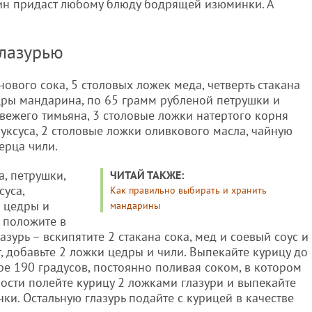
ин придаст любому блюду бодрящей изюминки. А
глазурью
ового сока, 5 столовых ложек меда, четверть стакана
едры мандарина, по 65 грамм рубленой петрушки и
вежего тимьяна, 3 столовые ложки натертого корня
уксуса, 2 столовые ложки оливкового масла, чайную
ерца чили.
а, петрушки,
ЧИТАЙ ТАКЖЕ:
суса,
Как правильно выбирать и хранить
к цедры и
мандарины
и положите в
азурь – вскипятите 2 стакана сока, мед и соевый соус и
т, добавьте 2 ложки цедры и чили. Выпекайте курицу до
ре 190 градусов, постоянно поливая соком, в котором
вности полейте курицу 2 ложками глазури и выпекайте
ки. Остальную глазурь подайте с курицей в качестве