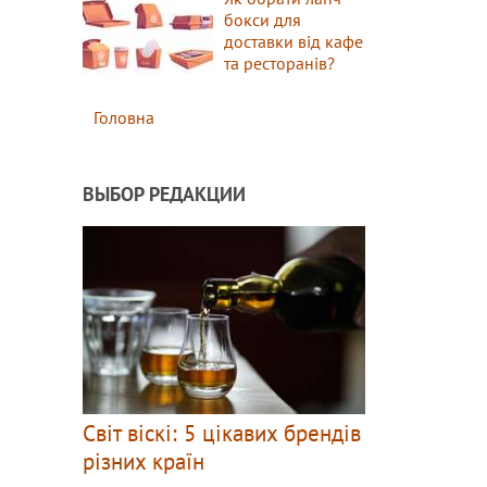
бокси для
доставки від кафе
та ресторанів?
Головна
ВЫБОР РЕДАКЦИИ
Світ віскі: 5 цікавих брендів
різних країн