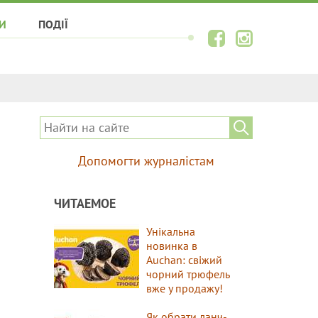
И
ПОДІЇ
Допомогти журналістам
ЧИТАЕМОЕ
Унікальна
новинка в
Auchan: свіжий
чорний трюфель
вже у продажу!
Як обрати ланч-