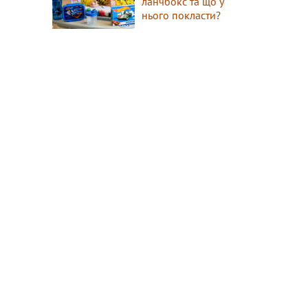
ланчбокс та що у
нього покласти?