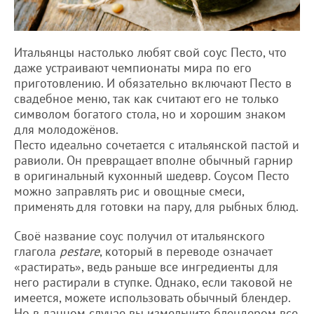
Итальянцы настолько любят свой соус Песто, что
даже устраивают чемпионаты мира по его
приготовлению. И обязательно включают Песто в
свадебное меню, так как считают его не только
символом богатого стола, но и хорошим знаком
для молодожёнов.
Песто идеально сочетается с итальянской пастой и
равиоли. Он превращает вполне обычный гарнир
в оригинальный кухонный шедевр. Соусом Песто
можно заправлять рис и овощные смеси,
применять для готовки на пару, для рыбных блюд.
Своё название соус получил от итальянского
глагола
pestare
, который в переводе означает
«растирать», ведь раньше все ингредиенты для
него растирали в ступке. Однако, если таковой не
имеется, можете использовать обычный блендер.
Но в данном случае вы измельчите блендером все