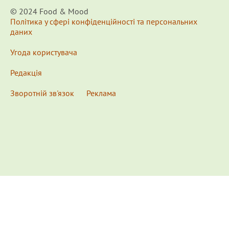
© 2024 Food & Мood
Політика у сфері конфіденційності та персональних
даних
Угода користувача
Редакція
Зворотній зв'язок
Реклама
x
Для удобства пользования сайтом используются
Cookies.
Подробнее...
This website uses Cookies to ensure you get the best
experience on our website.
Learn more...
Ознакомлен(а) /