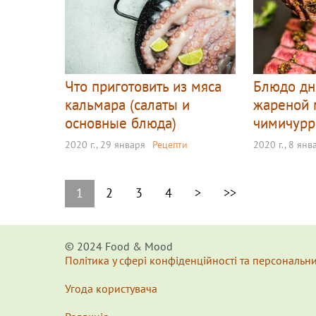
Что приготовить из мяса
Блюдо дня
кальмара (салаты и
жареной 
основные блюда)
чимичурр
2020 г., 29 января
Рецепти
2020 г., 8 янв
1
2
3
4
>
>>
© 2024 Food & Мood
Політика у сфері конфіденційності та персональн
Угода користувача