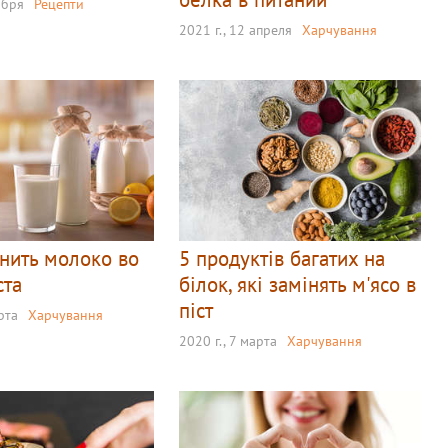
ября
Рецепти
2021 г., 12 апреля
Харчування
нить молоко во
5 продуктів багатих на
ста
білок, які замінять м'ясо в
піст
рта
Харчування
2020 г., 7 марта
Харчування