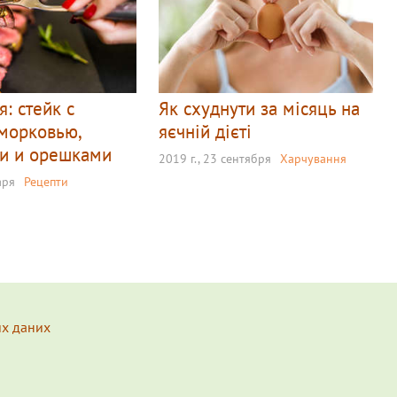
: стейк с
Як схуднути за місяць на
морковью,
яєчній дієті
и и орешками
2019 г., 23 сентября
Харчування
аря
Рецепти
их даних