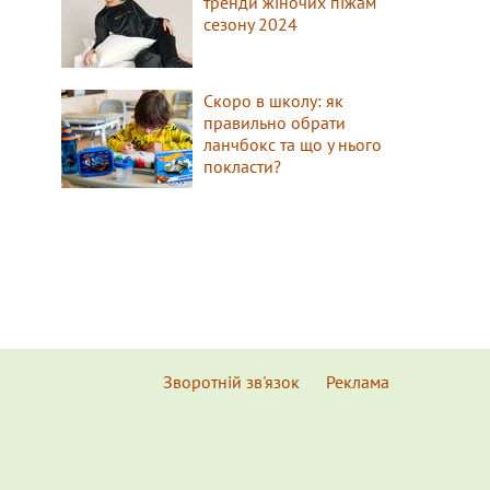
тренди жіночих піжам
сезону 2024
Скоро в школу: як
правильно обрати
ланчбокс та що у нього
покласти?
Зворотній зв'язок
Реклама