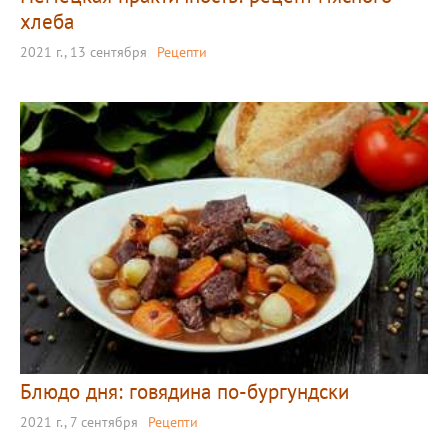
хлеба
2021 г., 13 сентября
Рецепти
Блюдо дня: говядина по-бургундски
2021 г., 7 сентября
Рецепти