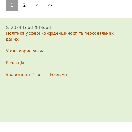
1
2
>
>>
© 2024 Food & Мood
Політика у сфері конфіденційності та персональних
даних
Угода користувача
Редакція
Зворотній зв'язок
Реклама
x
Для удобства пользования сайтом используются