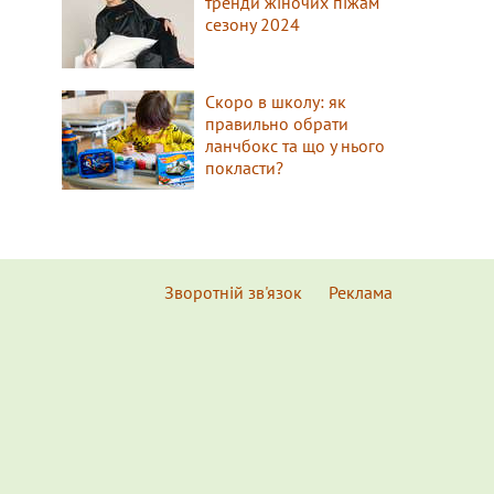
тренди жіночих піжам
сезону 2024
Скоро в школу: як
правильно обрати
ланчбокс та що у нього
покласти?
Зворотній зв'язок
Реклама