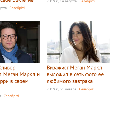
2019 г., 14 августа
Селебріті
густа
Селебріті
Оливер
Визажист Меган Маркл
л Меган Маркл и
выложил в сеть фото ее
арри в своем
любимого завтрака
2019 г., 31 января
Селебріті
я
Селебріті