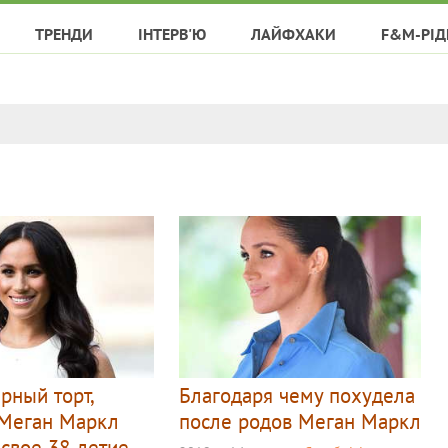
ТРЕНДИ
ІНТЕРВ'Ю
ЛАЙФХАКИ
F&M-РІД
рный торт,
Благодаря чему похудела
Меган Маркл
после родов Меган Маркл
 свое 38-летие