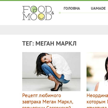
ГОЛОВНА
UAMADE
ТЕГ: МЕГАН МАРКЛ
Рецепт любимого
Неордина
завтрака Меган Маркл,
которым 
герцогини Сассекской
отметила