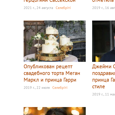
2021 г., 24 августа
Селебріті
2019 г., 16 ав
Опубликован рецепт
Джейми 
свадебного торта Меган
поздрави
Маркл и принца Гарри
принца Г
стиле
2019 г., 22 июля
Селебріті
2019 г., 11 ма