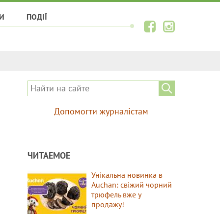
И
ПОДІЇ
Допомогти журналістам
ЧИТАЕМОЕ
Унікальна новинка в
Auchan: свіжий чорний
трюфель вже у
продажу!