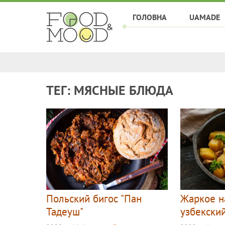
ГОЛОВНА
UAMADE
ТЕГ: МЯСНЫЕ БЛЮДА
Польский бигос "Пан
Жаркое н
Тадеуш"
узбекски