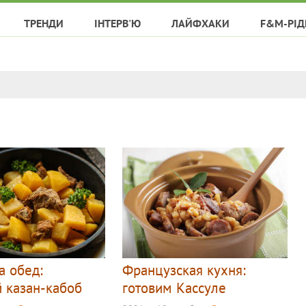
ТРЕНДИ
ІНТЕРВ'Ю
ЛАЙФХАКИ
F&M-РІД
а обед:
Французская кухня:
й казан-кабоб
готовим Кассуле