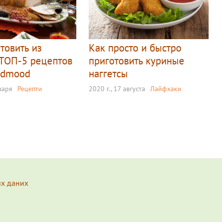
товить из
Как просто и быстро
 ТОП-5 рецептов
приготовить куриные
ndmood
наггетсы
нваря
Рецепти
2020 г., 17 августа
Лайфхаки
их даних