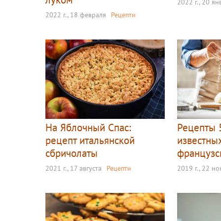
2022 г., 20 я
2022 г., 18 февраля
Рецепти
На Яблочный Спас:
Рецепты 
рецепт итальянской
известны
сбричолаты
французс
2021 г., 17 августа
Рецепти
2019 г., 22 н