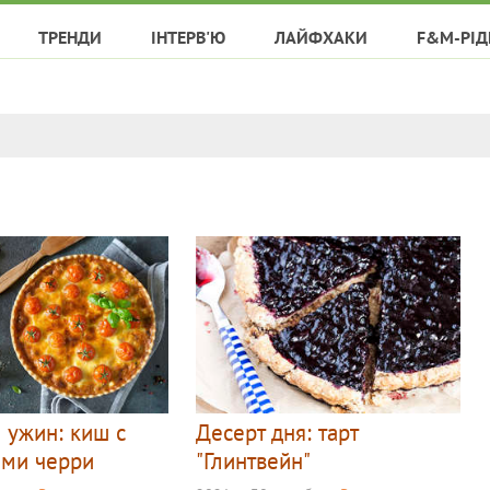
ТРЕНДИ
ІНТЕРВ'Ю
ЛАЙФХАКИ
F&M-РІД
 ужин: киш с
Десерт дня: тарт
ми черри
"Глинтвейн"