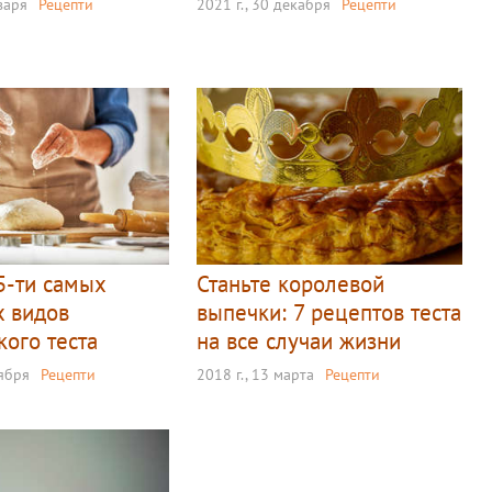
нваря
Рецепти
2021 г., 30 декабря
Рецепти
5-ти самых
Станьте королевой
х видов
выпечки: 7 рецептов теста
кого теста
на все случаи жизни
оября
Рецепти
2018 г., 13 марта
Рецепти