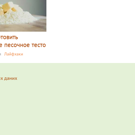
отовить
е песочное тесто
я
Лайфхаки
их даних