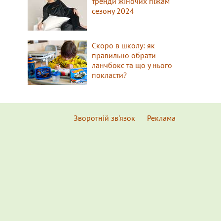
тренди жіночих піжам
сезону 2024
Скоро в школу: як
правильно обрати
ланчбокс та що у нього
покласти?
Зворотній зв'язок
Реклама