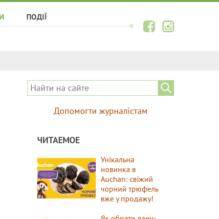
И
ПОДІЇ
Допомогти журналістам
ЧИТАЕМОЕ
Унікальна
новинка в
Auchan: свіжий
чорний трюфель
вже у продажу!
Як обрати ланч-