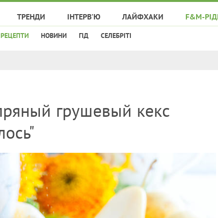
ТРЕНДИ
ІНТЕРВ'Ю
ЛАЙФХАКИ
F&M-РІД
РЕЦЕПТИ
НОВИНИ
ГІД
СЕЛЕБРІТІ
 пряный грушевый кекс
лось"