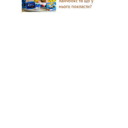
ланчбокс та що у
нього покласти?