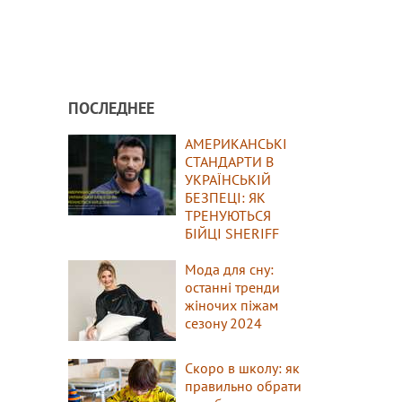
ПОСЛЕДНЕЕ
АМЕРИКАНСЬКІ
СТАНДАРТИ В
УКРАЇНСЬКІЙ
БЕЗПЕЦІ: ЯК
ТРЕНУЮТЬСЯ
БІЙЦІ SHERIFF
Мода для сну:
останні тренди
жіночих піжам
сезону 2024
Скоро в школу: як
правильно обрати