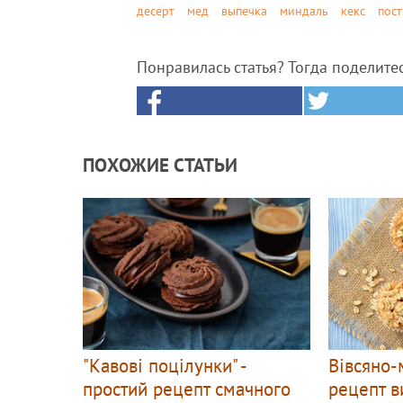
десерт
мед
выпечка
миндаль
кекс
пост
Понравилась статья? Тогда поделите
ПОХОЖИЕ СТАТЬИ
"Кавові поцілунки" -
Вівсяно-
простий рецепт смачного
рецепт в