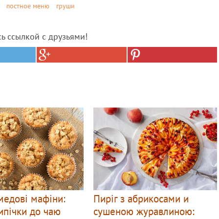
постное меню
груши
сь ссылкой с друзьями!
медові мафіни:
Пиріг з абрикосами и
ипічки до чаю
сушеною журавлиною: