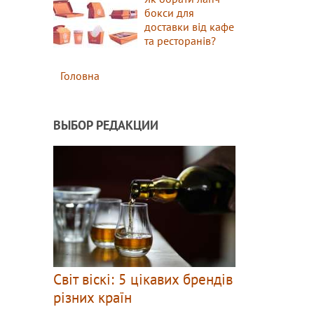
бокси для
доставки від кафе
та ресторанів?
Головна
ВЫБОР РЕДАКЦИИ
Світ віскі: 5 цікавих брендів
різних країн