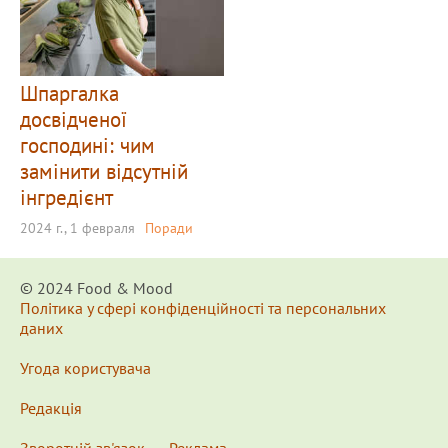
Шпаргалка
досвідченої
господині: чим
замінити відсутній
інгредієнт
2024 г., 1 февраля
Поради
© 2024 Food & Мood
Політика у сфері конфіденційності та персональних
даних
Угода користувача
Редакція
Зворотній зв'язок
Реклама