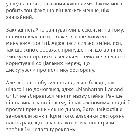
увагу на стейк, названий «жіночим». Таким його
робить той факт, що він важить менше, ніж
звичайний.
Заклад негайно звинуватили в сексизмі і в тому,
що його власники, схоже, все ще живуть в
минулому столітті. Адже часи сильно змінилися,
так що жінок ображає припущення, що вони не
зможуть впоратися з великим стейком - впевнені
користувачі соціальних мереж, що
дискутували про політику ресторану.
Але всі, кого обурило скандальне блюдо, так
нічого і не домоглися, адже «Manhattan Bar and
Grill» не збирається міняти назву стейка. Раніше
він називався по-іншому, і став «жіночим» з однієї
простої причини - як не дивно, його найчастіше
замовляли жінки. Крім того, власники ресторану
навіть раді, що галас навколо м'ясної страви
зробив їм непогану рекламу.