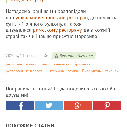
Нагадаємо, раніше ми розповідали
про
унікальний японський ресторан
, де подають
суп з 74-річного бульону, а також
дивувалися
римському ресторану
, де в кожній
страві так чи інакше присутнє морозиво.
2020 г., 11 февраля
Виктория Лысенко
ресторан
меню
стейк
женщина
британия
ресторанные новости
мужчина
этика
Ливерпуль
сексизм
Понравилась статья? Тогда поделитесь ссылкой с
друзьями!
ПОХОЖИЕ СТАТЬИ